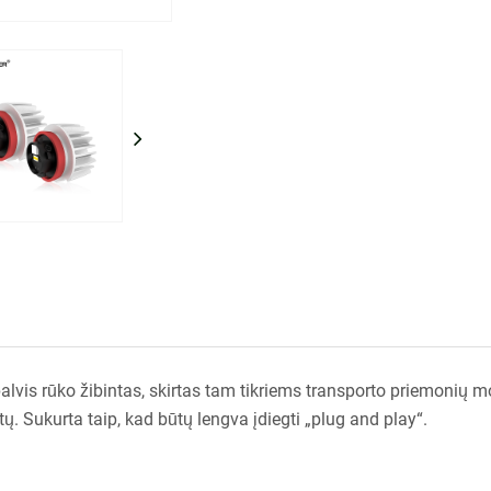
palvis rūko žibintas, skirtas tam tikriems transporto priemonių m
tų. Sukurta taip, kad būtų lengva įdiegti „plug and play“.