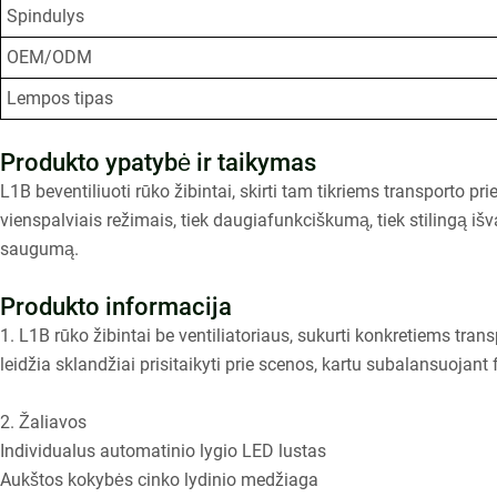
Spindulys
OEM/ODM
Lempos tipas
Produkto ypatybė ir taikymas
L1B beventiliuoti rūko žibintai, skirti tam tikriems transporto 
vienspalviais režimais, tiek daugiafunkciškumą, tiek stilingą i
saugumą.
Produkto informacija
1. L1B rūko žibintai be ventiliatoriaus, sukurti konkretiems tr
leidžia sklandžiai prisitaikyti prie scenos, kartu subalansuojan
2. Žaliavos
Individualus automatinio lygio LED lustas
Aukštos kokybės cinko lydinio medžiaga