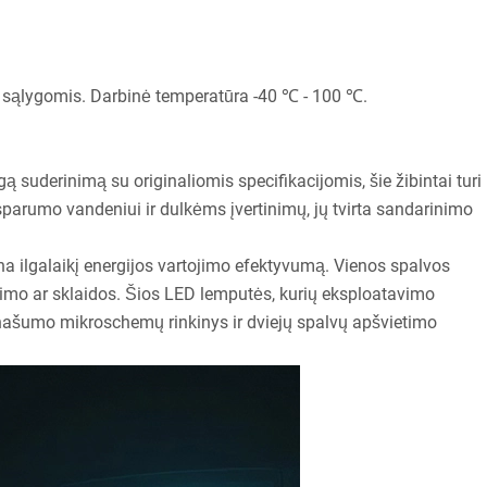
mis sąlygomis. Darbinė temperatūra -40 ℃ - 100 ℃.
ą suderinimą su originaliomis specifikacijomis, šie žibintai turi
parumo vandeniui ir dulkėms įvertinimų, jų tvirta sandarinimo
ina ilgalaikį energijos vartojimo efektyvumą. Vienos spalvos
kinimo ar sklaidos. Šios LED lemputės, kurių eksploatavimo
 našumo mikroschemų rinkinys ir dviejų spalvų apšvietimo