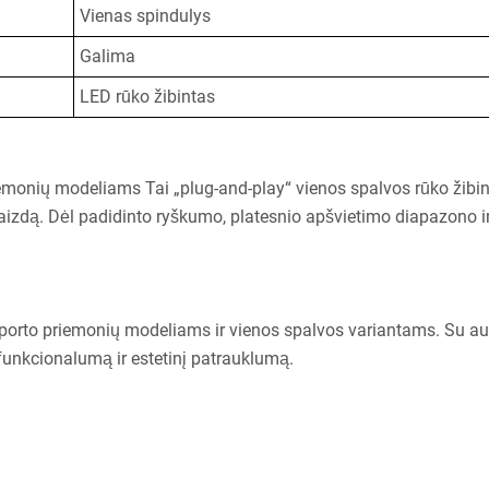
Vienas spindulys
Galima
LED rūko žibintas
priemonių modeliams Tai „plug-and-play“ vienos spalvos rūko žibin
švaizdą. Dėl padidinto ryškumo, platesnio apšvietimo diapazono i
ansporto priemonių modeliams ir vienos spalvos variantams. Su au
t funkcionalumą ir estetinį patrauklumą.