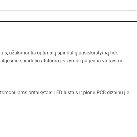
tas, užtikrinantis optimalų spindulių pasiskirstymą tiek
r ilgesnio spindulio atstumo jis žymiai pagerina vairavimo
tomobiliams pritaikytais LED lustais ir plonu PCB dizainu jie