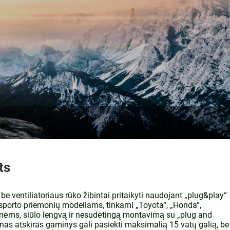
ts
 ventiliatoriaus rūko žibintai pritaikyti naudojant „plug&play“
ansporto priemonių modeliams, tinkami „Toyota“, „Honda“,
onėms, siūlo lengvą ir nesudėtingą montavimą su „plug and
enas atskiras gaminys gali pasiekti maksimalią 15 vatų galią, be