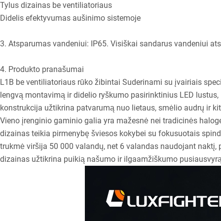
Tylus dizainas be ventiliatoriaus
Didelis efektyvumas aušinimo sistemoje
3. Atsparumas vandeniui: IP65. Visiškai sandarus vandeniui atsp
4. Produkto pranašumai
L1B be ventiliatoriaus rūko žibintai Suderinami su įvairiais spec
lengvą montavimą ir didelio ryškumo pasirinktinius LED lustus,
konstrukcija užtikrina patvarumą nuo lietaus, smėlio audrų ir kit
Vieno įrenginio gaminio galia yra mažesnė nei tradicinės halogen
dizainas teikia pirmenybę šviesos kokybei su fokusuotais spindul
trukmė viršija 50 000 valandų, net 6 valandas naudojant naktį,
dizainas užtikrina puikią našumo ir ilgaamžiškumo pusiausvyrą