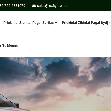
86-756-6831079
sales@luxfighter.com
Priekiniai Žibintai Pagal Serijas
Priekiniai Žibintai Pagal Dydį
te Su Mumis