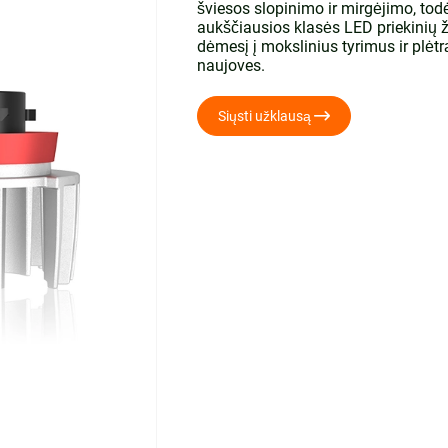
šviesos slopinimo ir mirgėjimo, tod
aukščiausios klasės LED priekinių ži
dėmesį į mokslinius tyrimus ir plė
naujoves.

Siųsti užklausą