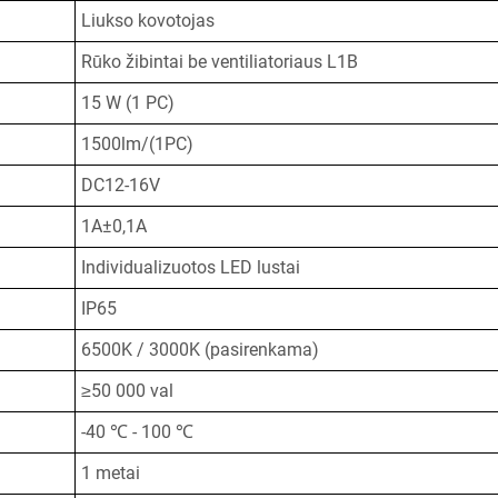
Liukso kovotojas
Rūko žibintai be ventiliatoriaus L1B
15 W (1 PC)
1500lm/(1PC)
DC12-16V
1A±0,1A
Individualizuotos LED lustai
IP65
6500K / 3000K (pasirenkama)
≥50 000 val
-40 ℃ - 100 ℃
1 metai