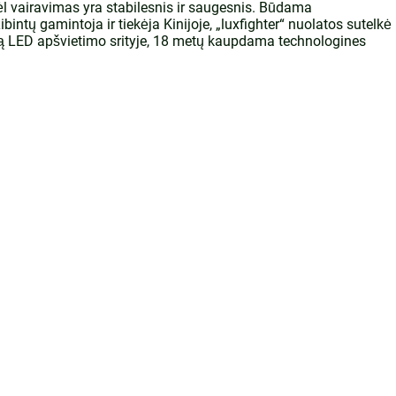
ėl vairavimas yra stabilesnis ir saugesnis. Būdama
bintų gamintoja ir tiekėja Kinijoje, „luxfighter“ nuolatos sutelkė
trą LED apšvietimo srityje, 18 metų kaupdama technologines