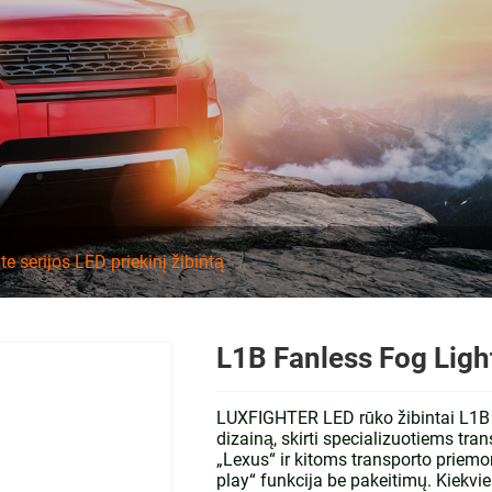
ite serijos LED priekinį žibintą
L1B Fanless Fog Ligh
LUXFIGHTER LED rūko žibintai L1B be
dizainą, skirti specializuotiems tr
„Lexus“ ir kitoms transporto priem
play“ funkcija be pakeitimų. Kiekvi