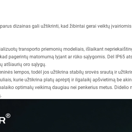
arus dizainas gali užtikrinti, kad žibintai gerai veiktų įvairio
ializuotų transporto priemonių modeliais, išlaikant nepriekaišting
 kad pagerintų matomumą lyjant ar rūko sąlygomis. Dėl IP65 ats
ų atšiaurių oro sąlygų.
inės lempos, todėl jos užtikrina stabilų srovės srautą ir užtikr
iais, kurie užtikrina platų aprėptį ir ilgalaikį apšvietimą be a
 palaiko optimalų veikimą daugiau nei penkerius metus. Didelio
.