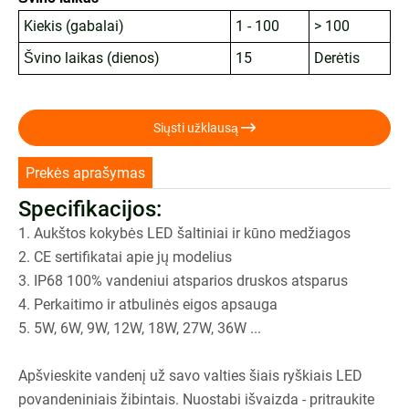
Kiekis (gabalai)
1 - 100
> 100
Švino laikas (dienos)
15
Derėtis

Siųsti užklausą
Prekės aprašymas
Specifikacijos:
1. Aukštos kokybės LED šaltiniai ir kūno medžiagos
2. CE sertifikatai apie jų modelius
3. IP68 100% vandeniui atsparios druskos atsparus
4. Perkaitimo ir atbulinės eigos apsauga
5. 5W, 6W, 9W, 12W, 18W, 27W, 36W ...
Apšvieskite vandenį už savo valties šiais ryškiais LED
povandeniniais žibintais. Nuostabi išvaizda - pritraukite