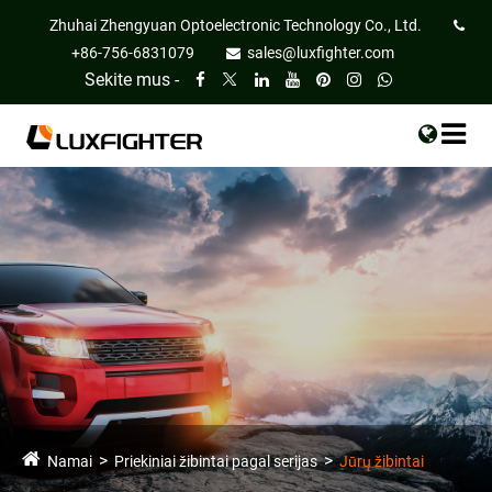
Zhuhai Zhengyuan Optoelectronic Technology Co., Ltd.
+86-756-6831079
sales@luxfighter.com
Sekite mus -
Namai
Priekiniai žibintai pagal serijas
Jūrų žibintai