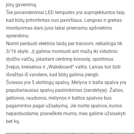
jūrų gyvenimą.
Šie povandeniniai LED lemputės yra suprojektuotos taip,
kad būtų pritvirtintas nuo paviršiaus. Lengvas ir greitas
montavimas daro juos labai prieinamu apšvietimo
sprendimu.
Norint perduoti elektros laidą per transom, reikalinga tik
3/16 skylė. Jį galima montuoti ant mažų iki vidutinio
dydžio valčių, įskaitant centrinę konsolę, sportinius
žvejus, kreiserius ir „Wakeboard“ valtis. Laivas turi būti
išvežtas iš vandens, kad būtų galima įrengti.
Šviesos yra 5 skirtingų spalvų. Mėlyna ir balta spalva yra
populiariausias spalvų pasirinkimas (sandėlyje). Žalios,
geltonos, raudonos, mėlynos ir baltos spalvos bus
pagamintos pagal užsakymą. Jei norite spalvos, kurios
neparduodame, praneškite mums, mes galime užsisakyti
bet ką.