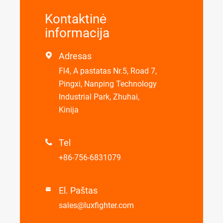
Kontaktinė
informacija
Adresas

Fl4, A pastatas Nr.5, Road 7,
Pingxi, Nanping Technology
Industrial Park, Zhuhai,
Kinija
Tel

+86-756-6831079
El. Paštas

sales@luxfighter.com