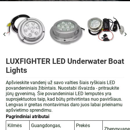
LUXFIGHTER LED Underwater Boat
Lights
Apšvieskite vandenį už savo valties šiais ryškiais LED
povandeniniais žibintais. Nuostabi išvaizda - pritraukite
jūrų gyvenimą. Šie povandeniniai LED lemputės yra
suprojektuotos taip, kad būtų pritvirtintas nuo paviršiaus.
Lengvas ir greitas montavimas daro juos labai prieinamu
apšvietimo sprendimu.
Pagrindiniai atributai
Kilmės
Guangdongas,
Prekės
Zhengyuane