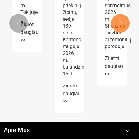
priekinių
sprendimus
PARTS
žibintų
2026
Expo
seriją
m.
sulaukė


139-
Shenzhen
plataus
ojoje
Jiuzhou
pripažinimo
Kantono
automobilių
Žiūrėti
mugėje
parodoje
daugiau
2026
Žiūrėti
m.
>>
daugiau
balandžio
15 d.
>>
Žiūrėti
daugiau
>>
Apie Mus