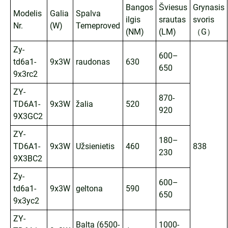
Bangos
Šviesus
Grynasis
Modelis
Galia
Spalva
ilgis
srautas
svoris
Nr.
(W)
Temeproved
(NM)
(LM)
（G）
Zy-
600–
td6a1-
9x3W
raudonas
630
650
9x3rc2
ZY-
870-
TD6A1-
9x3W
žalia
520
920
9X3GC2
ZY-
180–
TD6A1-
9x3W
Užsienietis
460
838
230
9X3BC2
Zy-
600–
td6a1-
9x3W
geltona
590
650
9x3yc2
ZY-
Balta (6500-
1000-