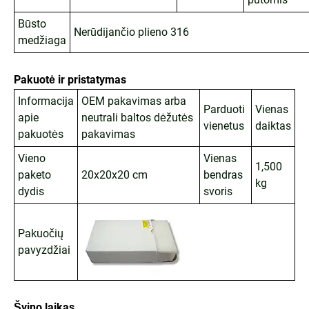
Būsto
Nerūdijančio plieno 316
medžiaga
Pakuotė ir pristatymas
Informacija
OEM pakavimas arba
Parduoti
Vienas
apie
neutrali baltos dėžutės
vienetus
daiktas
pakuotės
pakavimas
Vieno
Vienas
1,500
paketo
20x20x20 cm
bendras
kg
dydis
svoris
Pakuočių
pavyzdžiai
Švino laikas