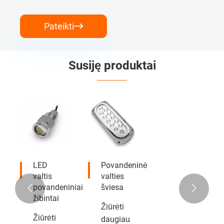
Pateikti

Susiję produktai
LED
Povandeninė
valtis
valties
povandeniniai
šviesa


žibintai
Žiūrėti
Žiūrėti
daugiau