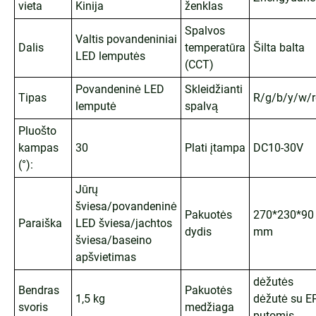
vieta
Kinija
ženklas
Spalvos
Valtis povandeniniai
Dalis
temperatūra
Šilta balta
LED lemputės
(CCT)
Povandeninė LED
Skleidžianti
Tipas
R/g/b/y/w/
lemputė
spalvą
Pluošto
kampas
30
Plati įtampa
DC10-30V
(°):
Jūrų
šviesa/povandeninė
Pakuotės
270*230*90
Paraiška
LED šviesa/jachtos
dydis
mm
šviesa/baseino
apšvietimas
dėžutės
Bendras
Pakuotės
1,5 kg
dėžutė su E
svoris
medžiaga
putomis