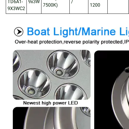
TD6A1-
9x3W
/
7500K)
1200
9X3WC2