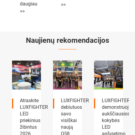
daugiau
>>
>>
Naujienų rekomendacijos
LUXFIGHTER
LUXFIGHTER
LUXFIGHTER
TER
debiutuos
demonstruoja
LED
savo
aukščiausios
priekiniai
visiškai
kokybės
ir rūko
naują
LED
žibintai
Q58
apšvietimo
AUTOMOTIVE