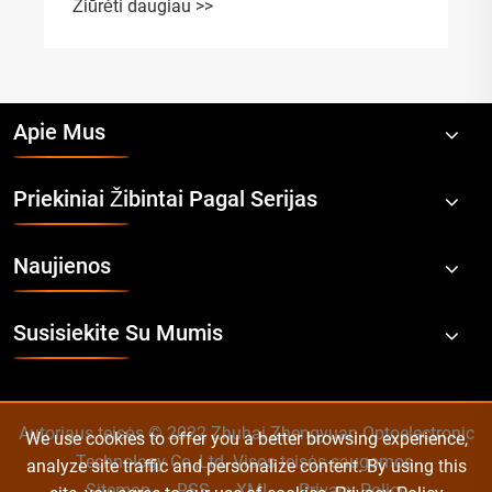
Žiūrėti daugiau >>
Apie Mus
Priekiniai Žibintai Pagal Serijas
Naujienos
Susisiekite Su Mumis
Autoriaus teisės © 2022 Zhuhai Zhengyuan Optoelectronic
We use cookies to offer you a better browsing experience,
Technology Co.,Ltd. Visos teisės saugomos.
analyze site traffic and personalize content. By using this
Sitemap
RSS
XML
Privacy Policy