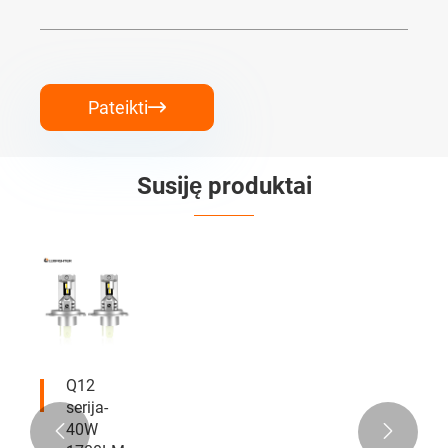
Pateikti

Susiję produktai
Q12
serija-
40W

