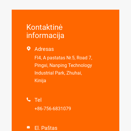
Kontaktinė
informacija
Adresas

Fl4, A pastatas Nr.5, Road 7,
Pingxi, Nanping Technology
Industrial Park, Zhuhai,
Kinija
Tel

+86-756-6831079
El. Paštas
