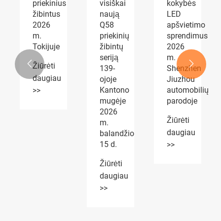
visiškai
kokybės
ir rūko
naują
LED
žibintai
Q58
apšvietimo
AUTOMOTIVE
priekinių
sprendimus
PARTS
žibintų
2026
Expo
seriją
m.
sulaukė


139-
Shenzhen
plataus
ojoje
Jiuzhou
pripažinimo
Kantono
automobilių
Žiūrėti
mugėje
parodoje
daugiau
2026
Žiūrėti
m.
>>
daugiau
balandžio
15 d.
>>
Žiūrėti
daugiau
>>