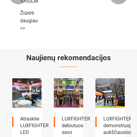
1700LM
Žiūrėti
daugiau
>>
Naujienų rekomendacijos
LUXFIGHTER
LUXFIGHTER
LUXFIGHTER
TER
debiutuos
demonstruoja
LED
savo
aukščiausios
priekiniai