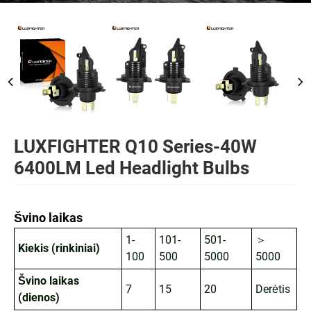
LUXFIGHTER Q10 Series-40W
6400LM Led Headlight Bulbs
Švino laikas
1-
101-
501-
＞
Kiekis (rinkiniai)
100
500
5000
5000
Švino laikas
7
15
20
Derėtis
(dienos)