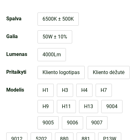
Spalva
6500K ± 500K
Galia
50W ± 10%
Lumenas
4000Lm
Pritaikyti
Kliento logotipas
Kliento dėžutė
Modelis
H1
H3
H4
H7
H9
H11
H13
9004
9005
9006
9007
9012
5202
880
881
P13W