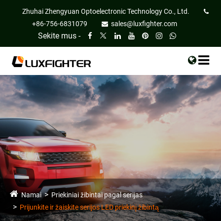
Zhuhai Zhengyuan Optoelectronic Technology Co., Ltd.
+86-756-6831079
sales@luxfighter.com
Sekite mus -
Namai
Priekiniai žibintai pagal serijas
Prijunkite ir žaiskite serijos LED priekinį žibintą