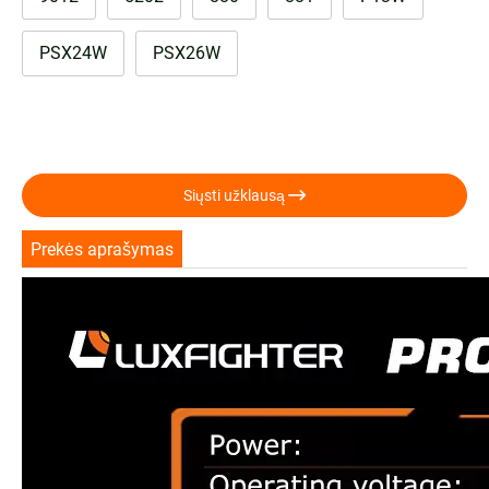
PSX24W
PSX26W

Siųsti užklausą
Prekės aprašymas