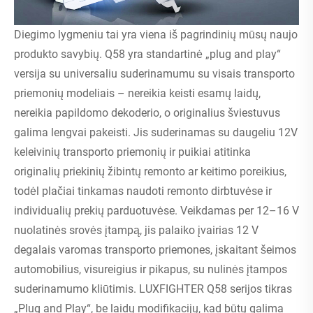
Diegimo lygmeniu tai yra viena iš pagrindinių mūsų naujo
produkto savybių. Q58 yra standartinė „plug and play“
versija su universaliu suderinamumu su visais transporto
priemonių modeliais – nereikia keisti esamų laidų,
nereikia papildomo dekoderio, o originalius šviestuvus
galima lengvai pakeisti. Jis suderinamas su daugeliu 12V
keleivinių transporto priemonių ir puikiai atitinka
originalių priekinių žibintų remonto ar keitimo poreikius,
todėl plačiai tinkamas naudoti remonto dirbtuvėse ir
individualių prekių parduotuvėse. Veikdamas per 12–16 V
nuolatinės srovės įtampą, jis palaiko įvairias 12 V
degalais varomas transporto priemones, įskaitant šeimos
automobilius, visureigius ir pikapus, su nulinės įtampos
suderinamumo kliūtimis. LUXFIGHTER Q58 serijos tikras
„Plug and Play“, be laidų modifikacijų, kad būtų galima