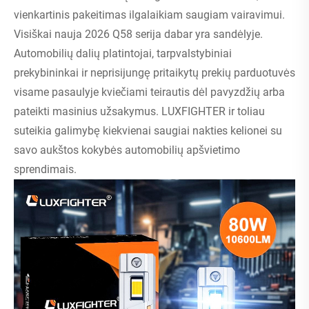
vienkartinis pakeitimas ilgalaikiam saugiam vairavimui.
Visiškai nauja 2026 Q58 serija dabar yra sandėlyje.
Automobilių dalių platintojai, tarpvalstybiniai
prekybininkai ir neprisijungę pritaikytų prekių parduotuvės
visame pasaulyje kviečiami teirautis dėl pavyzdžių arba
pateikti masinius užsakymus. LUXFIGHTER ir toliau
suteikia galimybę kiekvienai saugiai nakties kelionei su
savo aukštos kokybės automobilių apšvietimo
sprendimais.