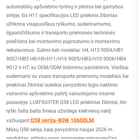
automobilių apšvietimo tyrimų ir plėtros bei gamybos
srityje, šis H11 specifikacijos LED priekinis žibintas
užtikrina visapusiškus ryškumo, suderinamumo,
ilgaamžiškumo ir transporto priemonės techninės
priežiūros bei montavimo paprastumo ir montavimo
reikalavimus. Galimi keli modeliai: H4, H13 9004/HB1
9007/HB5 H8/H9/H11/H16 9005/HB3/H10 9006/HB4
9012 ir H7, su OEM/ODM tinkinimo parinktimis. Visiškai
suderinami su visais transporto priemonių modeliais šie
priekiniai žibintai suteikia pavyzdinio lygio naktinio
vairavimo apšvietimo patirtį vairuotojams visame
pasaulyje. LUXFIGHTER Q58 LED priekiniai žibintai, itin
ryški šalta balta šviesa užsidega kiekvieną naktį
Q58 serija-80W 10600LM
važiuojant:
.
Mūsų Q58 serija, kaip pavyzdinis naujas 2026 m.
produktas, atitinka visas pramonėje pirmaujančias