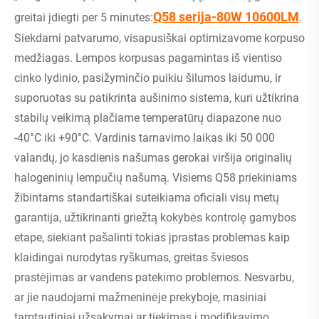
Q58 serija-80W 10600LM
greitai įdiegti per 5 minutes:
.
Siekdami patvarumo, visapusiškai optimizavome korpuso
medžiagas. Lempos korpusas pagamintas iš vientiso
cinko lydinio, pasižyminčio puikiu šilumos laidumu, ir
suporuotas su patikrinta aušinimo sistema, kuri užtikrina
stabilų veikimą plačiame temperatūrų diapazone nuo
-40°C iki +90°C. Vardinis tarnavimo laikas iki 50 000
valandų, jo kasdienis našumas gerokai viršija originalių
halogeninių lempučių našumą. Visiems Q58 priekiniams
žibintams standartiškai suteikiama oficiali visų metų
garantija, užtikrinanti griežtą kokybės kontrolę gamybos
etape, siekiant pašalinti tokias įprastas problemas kaip
klaidingai nurodytas ryškumas, greitas šviesos
prastėjimas ar vandens patekimo problemos. Nesvarbu,
ar jie naudojami mažmeninėje prekyboje, masiniai
tarptautiniai užsakymai ar tiekimas į modifikavimo