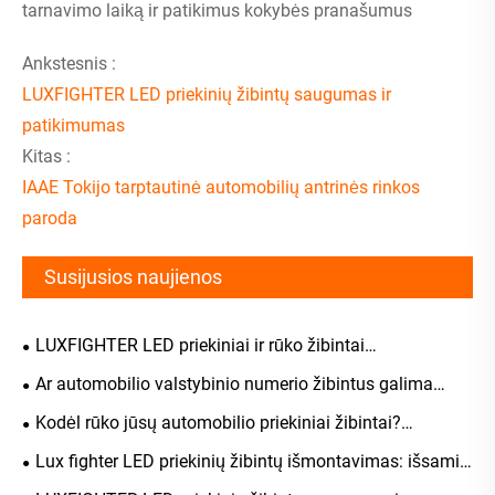
tarnavimo laiką ir patikimus kokybės pranašumus
Ankstesnis :
LUXFIGHTER LED priekinių žibintų saugumas ir
patikimumas
Kitas :
IAAE Tokijo tarptautinė automobilių antrinės rinkos
paroda
Susijusios naujienos
LUXFIGHTER LED priekiniai ir rūko žibintai
AUTOMOTIVE PARTS Expo sulaukė plataus pripažinimo
Ar automobilio valstybinio numerio žibintus galima
pakeisti LED?
Kodėl rūko jūsų automobilio priekiniai žibintai?
Atskirkite įprastus įvykius nuo gedimų, Mokslinis
Lux fighter LED priekinių žibintų išmontavimas: išsami
sprendimų ir priežiūros vadovas
jų struktūros, šviesos spinduliavimo principų ir