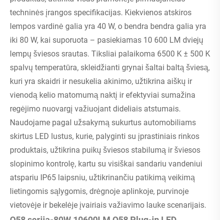
techninės įrangos specifikacijas. Kiekvienos atskiros
lempos vardinė galia yra 40 W, o bendra bendra galia yra
iki 80 W, kai suporuota – pasiekiamas 10 600 LM dviejų
lempų šviesos srautas. Tiksliai palaikoma 6500 K ± 500 K
spalvų temperatūra, skleidžianti grynai šaltai baltą šviesą,
kuri yra skaidri ir nesukelia akinimo, užtikrina aiškų ir
vienodą kelio matomumą naktį ir efektyviai sumažina
regėjimo nuovargį važiuojant dideliais atstumais.
Naudojame pagal užsakymą sukurtus automobiliams
skirtus LED lustus, kurie, palyginti su įprastiniais rinkos
produktais, užtikrina puikų šviesos stabilumą ir šviesos
slopinimo kontrolę, kartu su visiškai sandariu vandeniui
atspariu IP65 laipsniu, užtikrinančiu patikimą veikimą
lietingomis sąlygomis, drėgnoje aplinkoje, purvinoje
vietovėje ir bekelėje įvairiais važiavimo lauke scenarijais.
Q58 serija-80W 10600LM
Q58 Plug-in LED