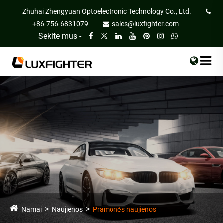
Zhuhai Zhengyuan Optoelectronic Technology Co., Ltd.
+86-756-6831079
sales@luxfighter.com
Sekite mus -
Namai
Naujienos
Pramonės naujienos