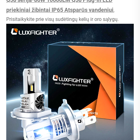
priekiniai žibintai IP65 Atsparūs vandeniui
,
Prisitaikykite prie visų sudėtingų kelių ir oro sąlygų.