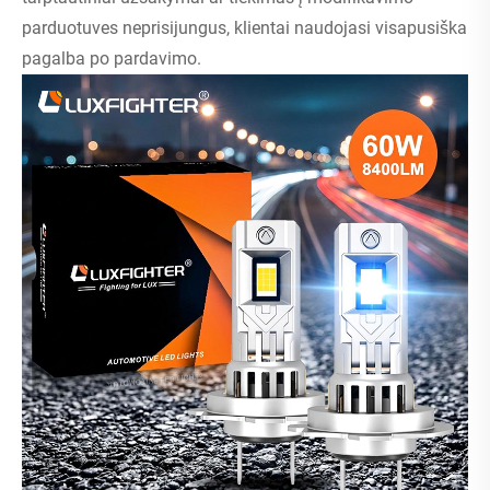
parduotuves neprisijungus, klientai naudojasi visapusiška
pagalba po pardavimo.