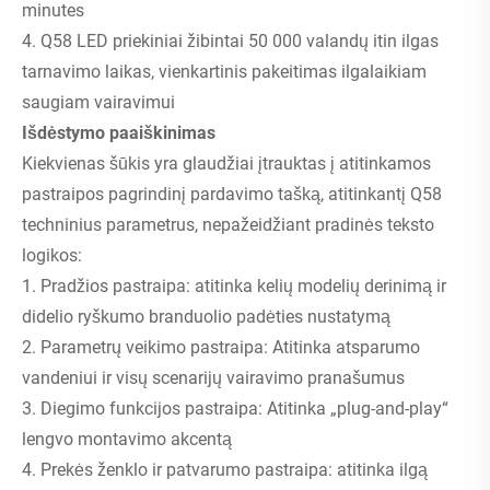
minutes
4. Q58 LED priekiniai žibintai 50 000 valandų itin ilgas
tarnavimo laikas, vienkartinis pakeitimas ilgalaikiam
saugiam vairavimui
Išdėstymo paaiškinimas
Kiekvienas šūkis yra glaudžiai įtrauktas į atitinkamos
pastraipos pagrindinį pardavimo tašką, atitinkantį Q58
techninius parametrus, nepažeidžiant pradinės teksto
logikos:
1. Pradžios pastraipa: atitinka kelių modelių derinimą ir
didelio ryškumo branduolio padėties nustatymą
2. Parametrų veikimo pastraipa: Atitinka atsparumo
vandeniui ir visų scenarijų vairavimo pranašumus
3. Diegimo funkcijos pastraipa: Atitinka „plug-and-play“
lengvo montavimo akcentą
4. Prekės ženklo ir patvarumo pastraipa: atitinka ilgą