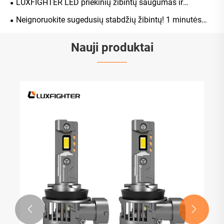
LUXFIGHTER LED priekinių žibintų saugumas ir
pagrindinių privalumų analizė
patikimumas
Neignoruokite sugedusių stabdžių žibintų! 1 minutės
„pasidaryk pats“ pakeitimo vadovas
Nauji produktai

