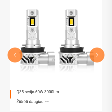


Q35 serija-60W 3000Lm
Žiūrėti daugiau >>