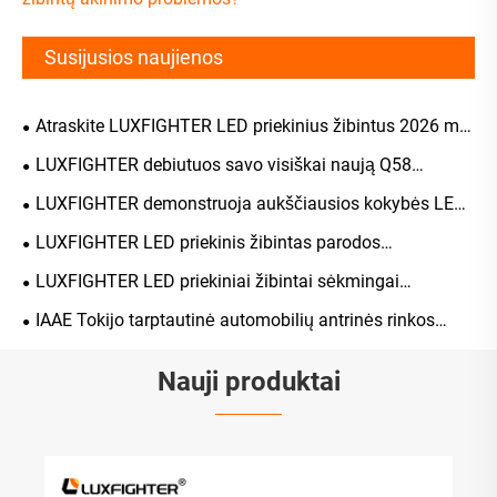
Susijusios naujienos
Atraskite LUXFIGHTER LED priekinius žibintus 2026 m.
Tokijuje
LUXFIGHTER debiutuos savo visiškai naują Q58
priekinių žibintų seriją 139-ojoje Kantono mugėje 2026 m.
LUXFIGHTER demonstruoja aukščiausios kokybės LED
balandžio 15 d.
apšvietimo sprendimus 2026 m. Shenzhen Jiuzhou
LUXFIGHTER LED priekinis žibintas parodos
automobilių parodoje
AUTOMECHANIKA 2025 JK
LUXFIGHTER LED priekiniai žibintai sėkmingai
eksponuojami AUTOPROMOTEC 2025 Italijoje
IAAE Tokijo tarptautinė automobilių antrinės rinkos
paroda
Nauji produktai