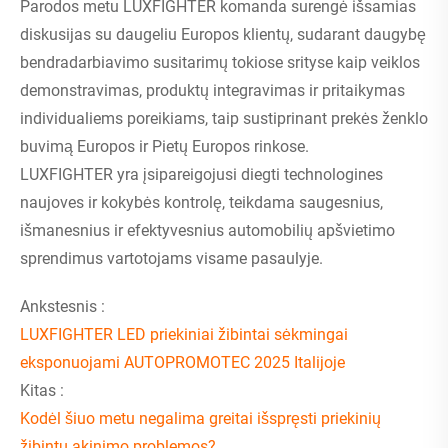
Parodos metu LUXFIGHTER komanda surengė išsamias
diskusijas su daugeliu Europos klientų, sudarant daugybę
bendradarbiavimo susitarimų tokiose srityse kaip veiklos
demonstravimas, produktų integravimas ir pritaikymas
individualiems poreikiams, taip sustiprinant prekės ženklo
buvimą Europos ir Pietų Europos rinkose.
LUXFIGHTER yra įsipareigojusi diegti technologines
naujoves ir kokybės kontrolę, teikdama saugesnius,
išmanesnius ir efektyvesnius automobilių apšvietimo
sprendimus vartotojams visame pasaulyje.
Ankstesnis :
LUXFIGHTER LED priekiniai žibintai sėkmingai
eksponuojami AUTOPROMOTEC 2025 Italijoje
Kitas :
Kodėl šiuo metu negalima greitai išspręsti priekinių
žibintų akinimo problemos?